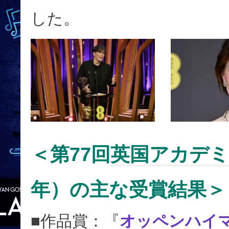
した。
＜第77回
英国アカデミ
年）の主な受賞結果＞
■作品賞：『
オッペンハイ