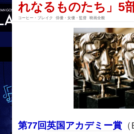
れなるものたち」5
コーヒー・ブレイク
俳優・女優・監督
映画全般
第77回
英国アカデミー賞
（