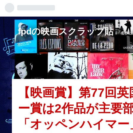
fpdの映画スクラップ貼
「名作に
【映画賞】第77回
ー賞は2作品が主要
「オッペンハイマー