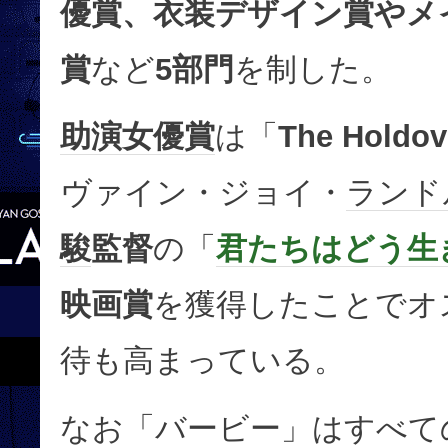
優賞、衣装デザイン賞やメ
賞
など
5部門
を制した。
助演女優賞
は「
The Holdov
ヴァイン・ジョイ・
ランド
駿
監督
の「
君たちはどう生
映画賞
を獲得したことでオ
待も高まっている。
なお「バービー」はすべて