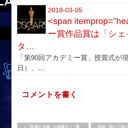
2018-03-05
<span itemprop="
ー賞作品賞は「シェ
タ…
「第90回アカデミー賞」授賞式が現
日）、…
コメントを書く
«
【訃報】女優・山本陽子（「華
映画「弱くて強い