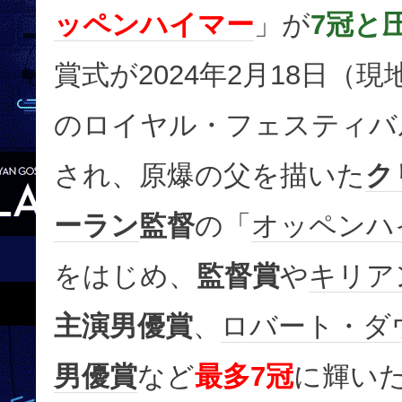
ッペンハイマー
」が
7冠と
賞式が2024年2月18日（
のロイヤル・フェスティバ
され、原爆の父を描いた
ク
ーラン
監督
の「
オッペンハ
をはじめ、
監督賞
や
キリア
主演男優賞
、
ロバート・ダウ
男優賞
など
最多7冠
に輝い