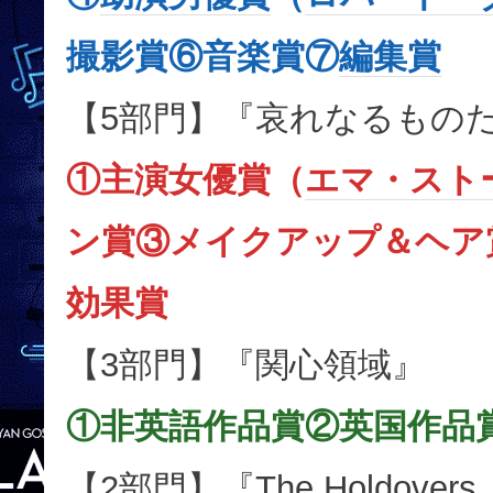
撮影賞⑥音楽賞⑦
編集賞
【5部門】『哀れなるもの
①主演女優賞（
エマ・スト
ン賞③メイクアップ＆ヘア
効果賞
【3部門】『関心領域』
①非英語作品賞②英国作品
【2部門】『The Holdove