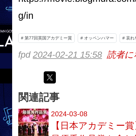
g/in
#
第77回英国アカデミー賞
#
オッペンハマー
#
哀れ
fpd
2024-02-21 15:58
読者に
関連記事
2024-03-08
【日本アカデミー賞】