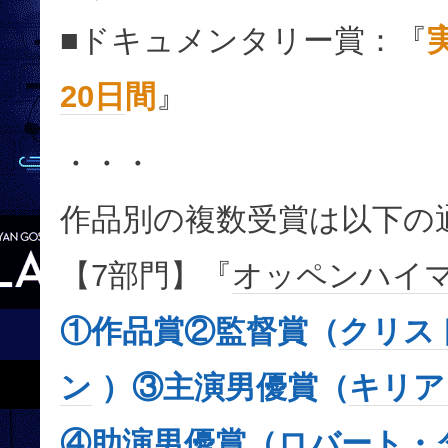
■ドキュメンタリー賞：『
20日
間
』
・・・
作品別の複数受賞は以下の
【7部門】『
オッペンハイ
①作品賞②監督賞（
クリス
ン
）③主演男優賞（
キリア
④
助演男優賞
（
ロバート・