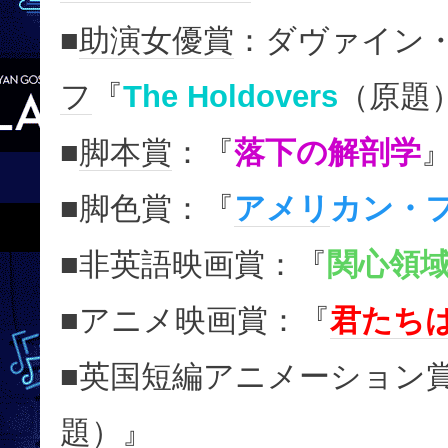
■
助演女優賞
：ダヴァイン
フ
『
The Holdovers
（原題
■
脚本賞
：『
落下の解剖学
■脚色賞：『
アメリ
カン・
■非英語映画賞：『
関心領
■アニメ映画賞：『
君たち
■英国短編アニメーション
題）』