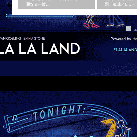
麗なる一族…
題：孤味／L…
»
f
Powered by
Ha