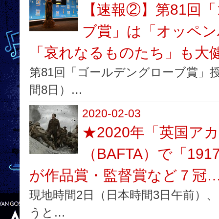
【速報②】第81回
ブ賞」は「オッペン
「哀れなるものたち」も大
第81回「ゴールデングローブ賞」授
間8日）…
2020-02-03
★2020年「英国ア
（BAFTA）で「19
が作品賞・監督賞など７冠
現地時間2日（日本時間3日午前）
うと…