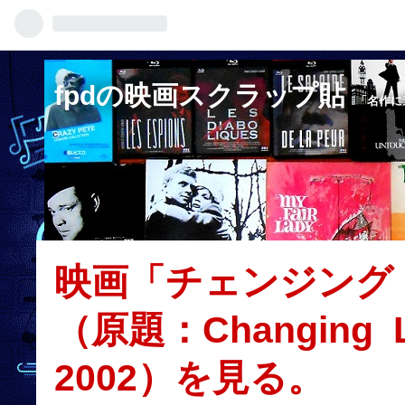
fpdの映画スクラップ貼
「名作に
映画「チェンジング
（原題：Changing 
2002）を見る。